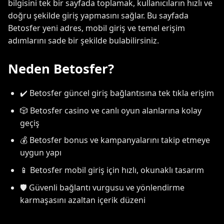
bilgisini tek bir sayfada toplamak, kullanıcıların hızlı ve
doğru şekilde giriş yapmasını sağlar. Bu sayfada
Betosfer yeni adres, mobil giriş ve temel erişim
adımlarını sade bir şekilde bulabilirsiniz.
Neden Betosfer?
✔️ Betosfer güncel giriş bağlantısına tek tıkla erişim
🎲 Betosfer casino ve canlı oyun alanlarına kolay
geçiş
💰 Betosfer bonus ve kampanyalarını takip etmeye
uygun yapı
📱 Betosfer mobil giriş için hızlı, okunaklı tasarım
🛡️ Güvenli bağlantı vurgusu ve yönlendirme
karmaşasını azaltan içerik düzeni