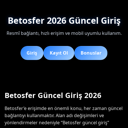
Betosfer 2026 Güncel Giriş
Resmî bağlantı, hızlı erişim ve mobil uyumlu kullanım.
Giriş
Kayıt Ol
Bonuslar
Betosfer Güncel Giriş 2026
Betosfer’e erişimde en önemli konu, her zaman güncel
bağlantıyı kullanmaktır. Alan adı değişimleri ve
yönlendirmeler nedeniyle “Betosfer güncel giriş”