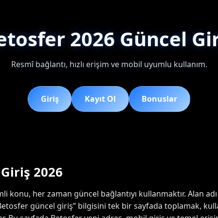
etosfer 2026 Güncel Gir
Resmî bağlantı, hızlı erişim ve mobil uyumlu kullanım.
Giriş
Kayıt Ol
Bonuslar
Giriş 2026
li konu, her zaman güncel bağlantıyı kullanmaktır. Alan adı
tosfer güncel giriş” bilgisini tek bir sayfada toplamak, kulla