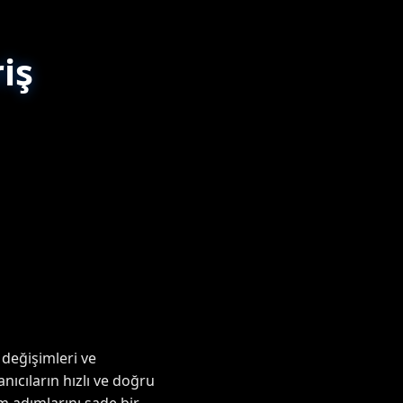
iş
 değişimleri ve
nıcıların hızlı ve doğru