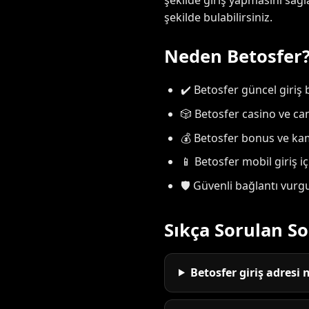
şekilde giriş yapmasını sağl
şekilde bulabilirsiniz.
Neden Betosfer
✔️ Betosfer güncel giriş 
🎲 Betosfer casino ve can
💰 Betosfer bonus ve ka
📱 Betosfer mobil giriş iç
🛡️ Güvenli bağlantı vur
Sıkça Sorulan So
Betosfer giriş adresi 