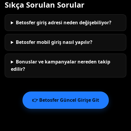
Sıkça Sorulan Sorular
Betosfer giriş adresi neden değişebiliyor?
Betosfer mobil giriş nasıl yapılır?
Bonuslar ve kampanyalar nereden takip
edilir?
👉 Betosfer Güncel Girişe Git