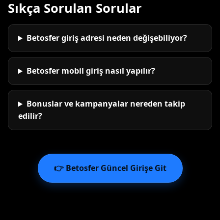
Sıkça Sorulan Sorular
Betosfer giriş adresi neden değişebiliyor?
Betosfer mobil giriş nasıl yapılır?
Bonuslar ve kampanyalar nereden takip
edilir?
👉 Betosfer Güncel Girişe Git