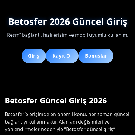
Betosfer 2026 Güncel Giriş
Resmî bağlantı, hızlı erişim ve mobil uyumlu kullanım.
Giriş
Kayıt Ol
Bonuslar
Betosfer Güncel Giriş 2026
Betosfer’e erişimde en önemli konu, her zaman güncel
bağlantıyı kullanmaktır. Alan adı değişimleri ve
yönlendirmeler nedeniyle “Betosfer güncel giriş”